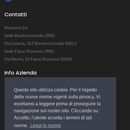
Contatti
Morauto Srl
Sede Monterotondo (RM)
Via Salaria, 167 Monterotondo 00013
Sede Fiano Romano (RM)
Via Nenni, 10 Fiano Romano 00065
Info Azienda
P.Iva 16215791001
Questo sito utilizza cookie. Per il rispetto
Cap.Soc. 10.000,00 euro
delle nuove norme vigenti sulla privacy, Vi
N° REA RM-1642309
esortiamo a leggere prima di proseguire la
navigazione sul nostro sito. Cliccando su
Accetto, l'utente accetta i termini di tali
© 2019 Design by
EGSoft
norme.
Leggi le norme