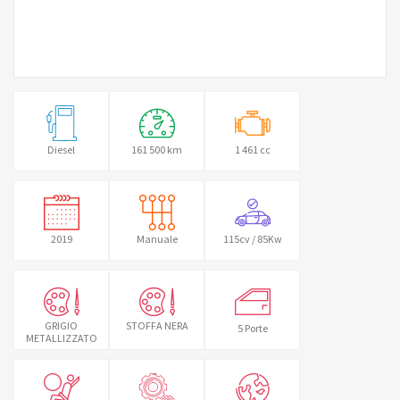
Diesel
161 500 km
1 461 cc
2019
Manuale
115cv / 85Kw
GRIGIO
STOFFA NERA
5 Porte
METALLIZZATO