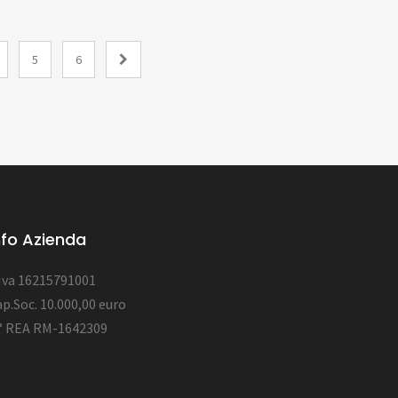
5
6
nfo Azienda
.Iva 16215791001
p.Soc. 10.000,00 euro
° REA RM-1642309