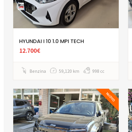
HYUNDAI I 10 1.0 MPI TECH
12.700€
Benzina
59,120 km
998 cc
NUOVO