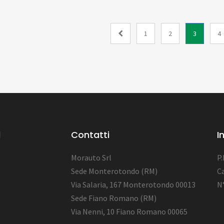
1
2
3
4
l
Contatti
I
Morauto Srl
P
Sede Monterotondo (RM)
Ca
Via Salaria, 167 Monterotondo 00013
N
Sede Fiano Romano (RM)
Via Nenni, 10 Fiano Romano 00065