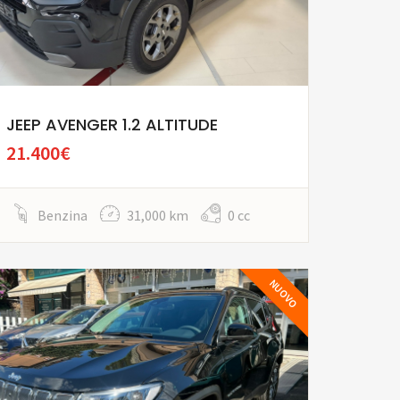
JEEP AVENGER 1.2 ALTITUDE
21.400€
Benzina
31,000 km
0 cc
NUOVO