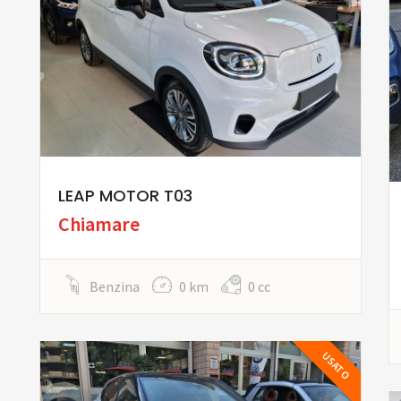
LEAP MOTOR T03
Chiamare
Benzina
0 km
0 cc
USATO