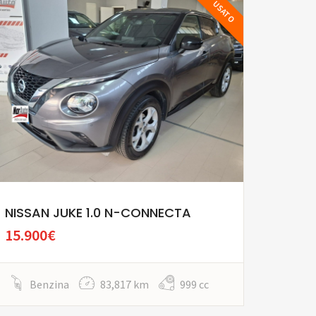
USATO
NISSAN JUKE 1.0 N-CONNECTA
15.900€
Benzina
83,817 km
999 cc