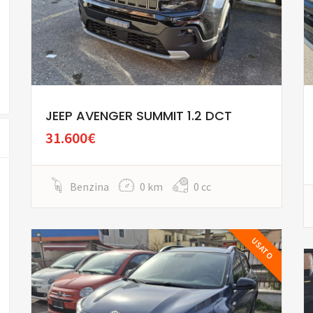
JEEP AVENGER SUMMIT 1.2 DCT
31.600€
Benzina
0 km
0 cc
USATO