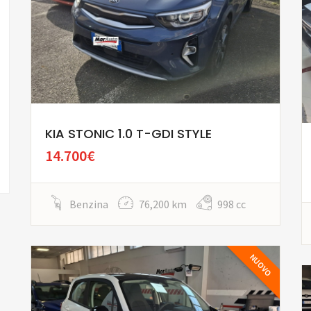
KIA STONIC 1.0 T-GDI STYLE
14.700€
Benzina
76,200 km
998 cc
NUOVO