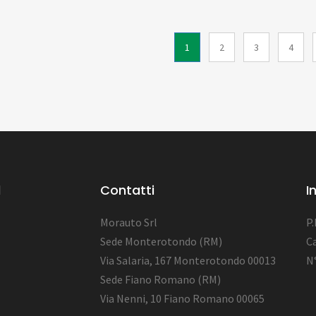
1
2
3
4
l
Contatti
I
Morauto Srl
P
Sede Monterotondo (RM)
Ca
Via Salaria, 167 Monterotondo 00013
N
Sede Fiano Romano (RM)
Via Nenni, 10 Fiano Romano 00065