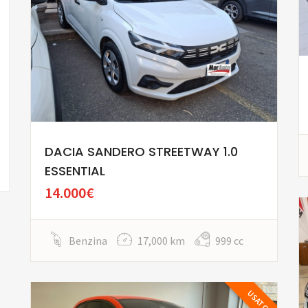
DACIA SANDERO STREETWAY 1.0
ESSENTIAL
14.000€
Benzina
17,000 km
999 cc
USATO