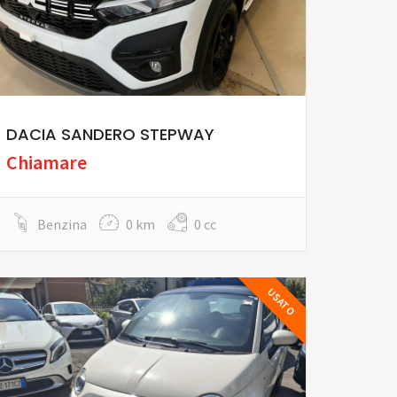
DACIA SANDERO STEPWAY
Chiamare
Benzina
0 km
0 cc
USATO