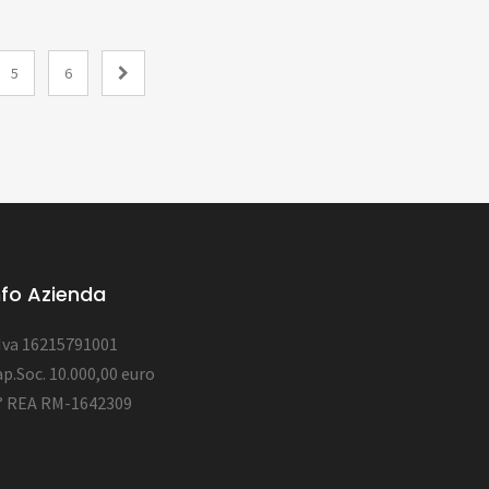
5
6
nfo Azienda
.Iva 16215791001
p.Soc. 10.000,00 euro
° REA RM-1642309