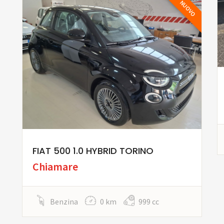
NUOVO
FIAT 500 1.0 HYBRID TORINO
Chiamare
Benzina
0 km
999 cc