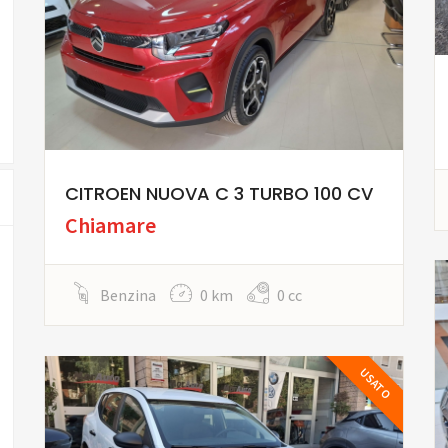
CITROEN NUOVA C 3 TURBO 100 CV
Chiamare
Benzina
0 km
0 cc
USATO