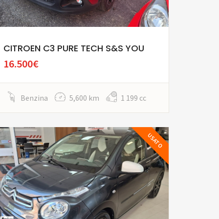
CITROEN C3 PURE TECH S&S YOU
16.500€
Benzina
5,600 km
1 199 cc
USATO