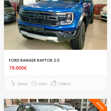
FORD RANGER RAPTOR 2.0
79.000€
Diesel
0 km
1 996 cc
NUOVO