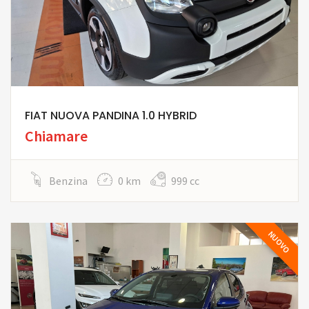
FIAT NUOVA PANDINA 1.0 HYBRID
Chiamare
Benzina
0 km
999 cc
NUOVO