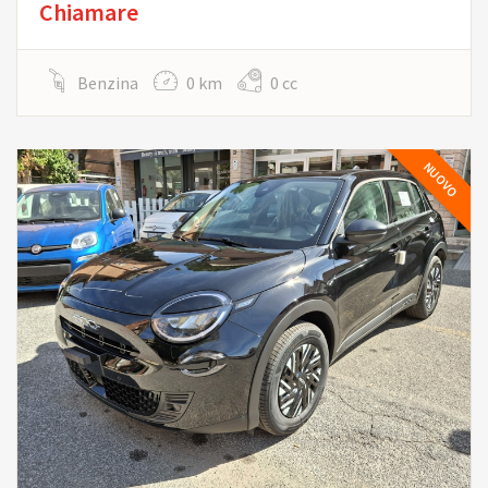
Chiamare
Benzina
0 km
0 cc
NUOVO