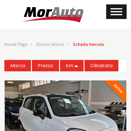
Home Page
Elenco Veicoli
Scheda Veicolo
Marca
Prezzo
Km
Cilindrata
NUOVO